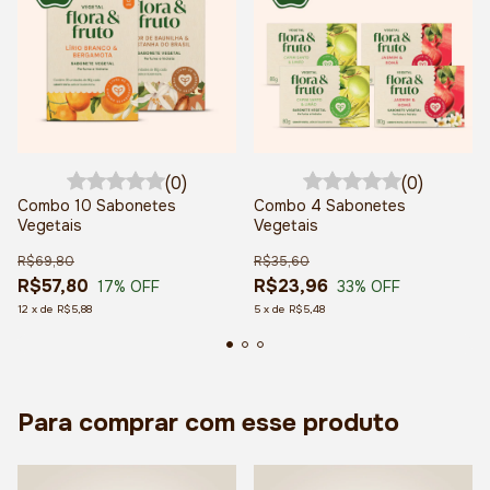
(0)
(0)
Combo 10 Sabonetes
Combo 4 Sabonetes
Vegetais
Vegetais
R$69,80
R$35,60
R$57,80
R$23,96
17
% OFF
33
% OFF
12
x
de
R$5,88
5
x
de
R$5,48
Para comprar com esse produto