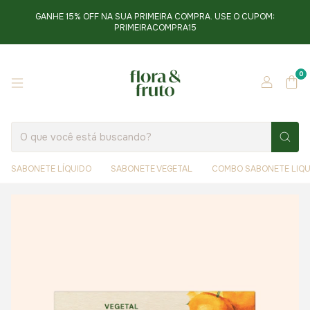
GANHE 15% OFF NA SUA PRIMEIRA COMPRA. USE O CUPOM:
PRIMEIRACOMPRA15
0
SABONETE LÍQUIDO
SABONETE VEGETAL
COMBO SABONETE LIQU